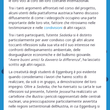
le loro voci al coro dei loro coetanei internazionali.
Tra i tanti argomenti affrontati nel corso del progetto,
alcuni utenti della piattaforma austriaca hanno discusso
diffusamente di come i videogiochi occupino una parte
importante delle loro vite, fattore che ritroviamo nelle
testimonianze e nelle
condivisioni
di altri ragazzi.
Tra i tanti partecipanti, l’utente
Sedetka
si è distinto
particolarmente per aver condiviso con gli altri alcune
toccanti riflessioni sulla sua vita ed il suo interesse nei
confronti dell’inquinamento ambientale, delle
diseguaglianze economiche e del bullismo giovanile.
“
Avere buoni amici fa davvero la differenza
”, ha lasciato
scritto agli altri ragazzi.
La creatività degli studenti di Eggenburg è poi evidente
quando consideriamo i lavori che hanno scelto di
realizzare, da soli o in gruppo, a dimostrazione del loro
impegno. Oltre a
Sedetka,
che ha riversato su carta le sue
riflessioni sul presente, l’utente
Jesseal
ha realizzato un
cartellone che illustra i pericoli rappresentati delle centrali
nucleari, una preoccupazione particolarmente avvertita
nelle regioni settentrionali dell’Austria, in cui Eggenburg si