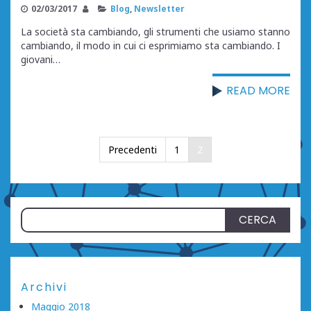
02/03/2017
Blog
,
Newsletter
La società sta cambiando, gli strumenti che usiamo stanno
cambiando, il modo in cui ci esprimiamo sta cambiando. I
giovani…
READ MORE
Paginazione
Precedenti
1
2
degli
articoli
Ricerca
per:
Archivi
Maggio 2018