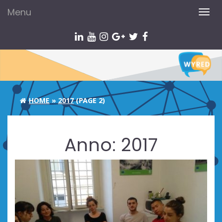
Menu
TOG
NAV
HOME
»
2017
(PAGE 2)
Anno:
2017